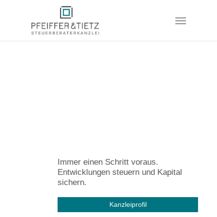
Skip
Menu
to
main
content
Immer einen Schritt voraus.
Entwicklungen steuern und Kapital
sichern.
Kanzleiprofil