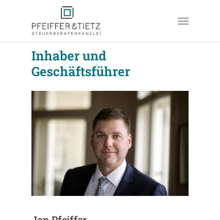
Skip
Menu
to
main
content
Inhaber und
Geschäftsführer
Jan Pfeiffer